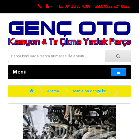
TEL: 0312 385 4788
GSM: 0532 321 8823
Menü
Arama
scania ön denge kolu