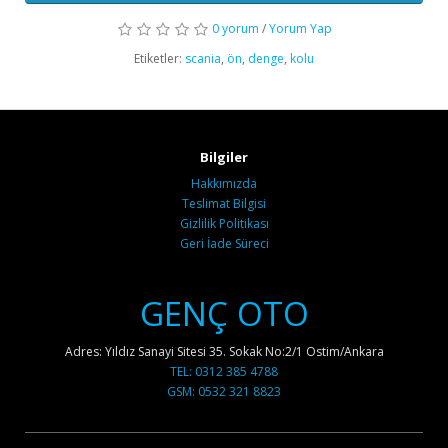
0 yorum
/
Yorum Yap
Etiketler:
scania
,
ön
,
denge
,
kolu
Bilgiler
Hakkımızda
Teslimat Bilgisi
Gizlilik Politikası
Geri İade Süreci
GENÇ OTO
Adres: Yıldız Sanayi Sitesi 35. Sokak No:2/1 Ostim/Ankara
TEL: 0312 385 4788
GSM: 0532 321 8823