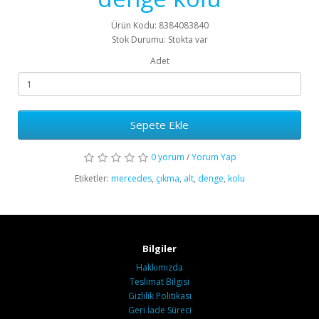
Ürün Kodu: 8384083840
Stok Durumu: Stokta var
Adet
Sepete Ekle
0 yorum
/
Yorum Yap
Etiketler:
mercedes
,
çıkma
,
alt
,
denge
,
kolu
Bilgiler
Hakkımızda
Teslimat Bilgisi
Gizlilik Politikası
Geri İade Süreci