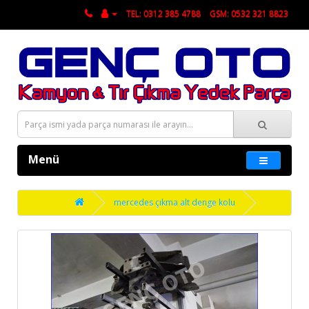
TEL: 0312 385 4788
GSM: 0532 321 8823
Menü
mercedes çıkma alt denge kolu