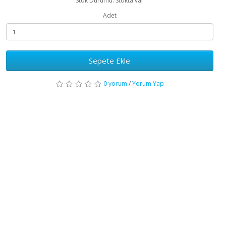
Stok Durumu: Stokta var
Adet
Sepete Ekle
0 yorum
/
Yorum Yap