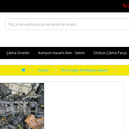
Çıkma Ürünler
Kamyon Hasarlı Alım - Satımı
Otobüs Çıkma Parça
Arama
ford cargo direksiyon kutusu