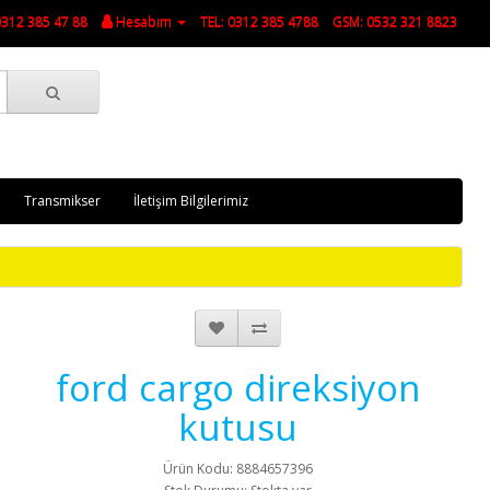
0312 385 47 88
Hesabım
TEL: 0312 385 4788
GSM: 0532 321 8823
Transmikser
İletişim Bilgilerimiz
ford cargo direksiyon
kutusu
Ürün Kodu: 8884657396