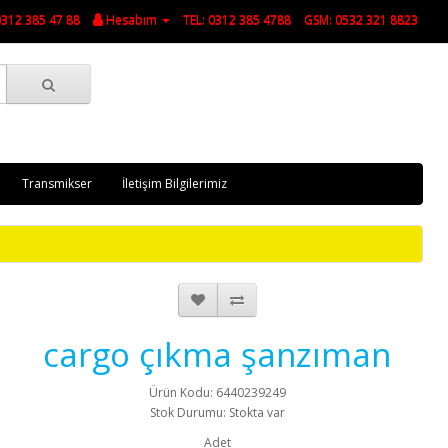
0312 385 47 88
Hesabım
TEL: 0312 385 4788
GSM: 0532 321 8823
Transmikser
İletişim Bilgilerimiz
cargo çıkma şanzıman
Ürün Kodu: 6440239249
Stok Durumu: Stokta var
Adet