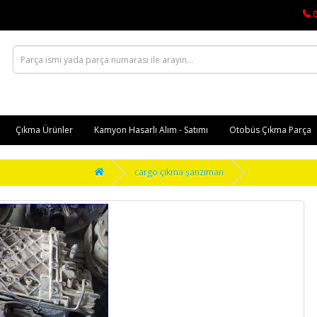
Çıkma Ürünler
Kamyon Hasarlı Alım - Satımı
Otobüs Çıkma Parça
cargo çıkma şanzıman