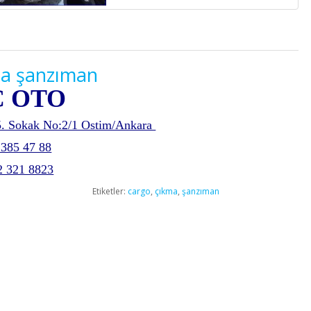
ma şanzıman
Ç OTO
35. Sokak No:2/1 Ostim/Ankara
 385 47 88
2 321 8823
Etiketler:
cargo
,
çıkma
,
şanzıman