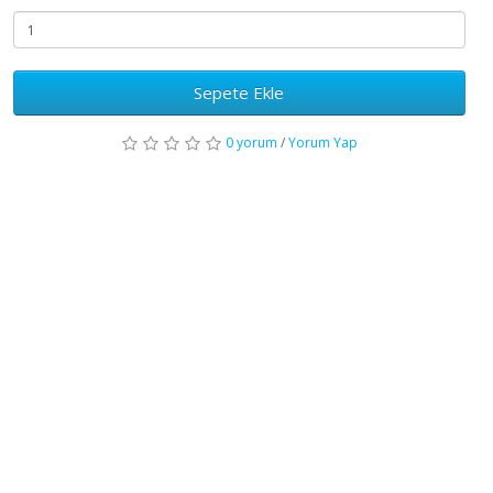
Sepete Ekle
0 yorum
/
Yorum Yap